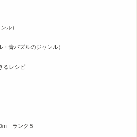
ャンル）
ル・青パズルのジャンル）
きるレシピ
４
0m ランク５