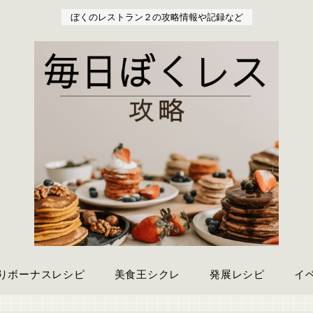
ぼくのレストラン２の攻略情報や記録など
りボーナスレシピ
美食王シクレ
発展レシピ
イ