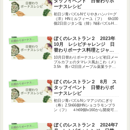
タッフイベント 日替わりボ
ーナスレシピ
初日ジ青パズルNてりやきハンバーグ
（洋）HNミルフィーユ（フ） 6h100
個2日目ジタン塩（韓）N緑パズルHN
サモサ（ア）5h83個3日目ジビーフア
ンドギネス（その他）Nとんこつラー
メン（麺）HN黄パズルR生ウニとフカ
ぼくのレストラン２ 2023年
日
替わりボーナスレシピ
ヒレの黄金丼（中）8....
10月 レシピチャレンジ 日
替わりボーナス料理とジャン
ル
10月日替わりボーナスレシピ初日メー
プルカフェのタマレス風おこわ（メ）
3.5h 青パ2日目メープル薬菓ラテ
（韓）3.5h 黄パ3日目メープル杏仁
パフェ（中）6.5h 緑パ4日目メープ
ルたっぷりカステラ（カフェ）6.5h
ぼくのレストラン２ 8月 ス
日
替わりボーナスレシピ
青パ5日目生ハムとフ...
タッフイベント 日替わりボ
ーナスレシピ
初日ジ青パズルNシマアジのにぎり
（寿）2.5h66個HNショコラモンブラ
ン（フ） ４h69個lv160から開発可能
2日目ジカニ汁（和）N緑パズルHNア
オリイカの薄塩炒め（和）4h77個3日
目ジ桃花酒（和）Nキャビアの冷製カ
ぼくのレストラン２ 2024年7
日
替わりボーナスレシピ
ッペリーニ（イ）H...