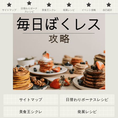
ぼくのレストラン２の攻略情報や記録など
日替わりボーナ
サイトマップ
美食王シクレ
発展レシピ
イベント攻略
自己紹介
スレシピ
サイトマップ
日替わりボーナスレシピ
美食王シクレ
発展レシピ