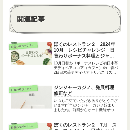
関連記事
ぼくのレストラン２ 2024年
日
替わりボーナスレシピ
10月 レシピチャレンジ 日
替わりボーナス料理とジャン
ル
10月日替わりボーナスレシピ初日木苺
テディベアココア（カフェ）4h 青パ
2日目木苺テディベアトリハス（ス）
3h黄パ3日目木苺餃子の皮スイーツピ
ザ（中）7h 緑パ4日目木苺テディベ
アカップフラン（メ)7h 青パ5日目木
ジンジャーカジノ、発展料理
日
替わりボーナスレシピ
苺テディベアおもちワッフ...
修正など
いつもご訪問いただきありがとうござ
います(*^^*)ジンジャーカジノ始まり
ましたね。前回からオート機能がつい
たり、賭けBETを10倍にできるように
なったので、時間はかからないように
なってよかったです。私の場合、チャ
ぼくのレストラン２ 7月 ス
日
替わりボーナスレシピ
ームは騎士ジンジャーを選択...