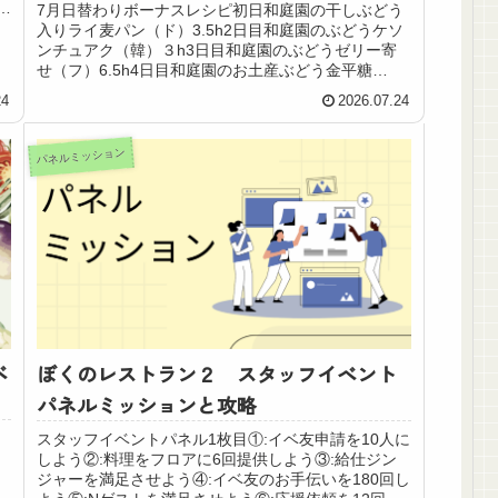
ー
7月日替わりボーナスレシピ初日和庭園の干しぶどう
入りライ麦パン（ド）3.5h2日目和庭園のぶどうケソ
ンチュアク（韓）３h3日目和庭園のぶどうゼリー寄
せ（フ）6.5h4日目和庭園のお土産ぶどう金平糖
（和）6.5h5日目和庭園のぶどうナムケーン...
24
2026.07.24
パネルミッション
ベ
ぼくのレストラン２ スタッフイベント
パネルミッションと攻略
スタッフイベントパネル1枚目①:イベ友申請を10人に
しよう②:料理をフロアに6回提供しよう③:給仕ジン
ジャーを満足させよう④:イベ友のお手伝いを180回し