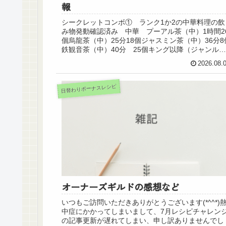
報
シークレットコンボ① ランク1か2の中華料理の飲
み物発動確認済み 中華 プーアル茶（中）1時間2
個烏龍茶（中）25分18個ジャスミン茶（中）36分8
鉄観音茶（中）40分 25個キング以降（ジャンル自
由）シークレットコンボ②ランク３か４の...
2026.08.
日替わりボーナスレシピ
オーナーズギルドの感想など
いつもご訪問いただきありがとうございます(*^^*)
中症にかかってしまいまして、7月レシピチャレン
の記事更新が遅れてしまい、申し訳ありませんでし