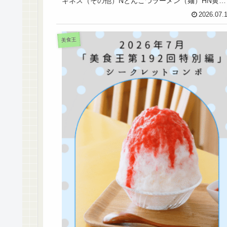
ギネス（その他）Nとんこつラーメン（麺）HN黄パ
ズルR生ウニとフカヒレの黄金丼（中）8....
2026.07.
美食王