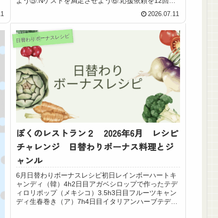
よう⑤:Nゲストを満足させよう⑥:応援依頼を12回し
よう⑦:応援依頼に6回参加しよう⑧...
11
2026.07.11
日替わりボーナスレシピ
ぼくのレストラン２ 2026年6月 レシピ
チャレンジ 日替わりボーナス料理とジ
ャンル
6月日替わりボーナスレシピ初日レインボーハートキ
ャンディ（韓）4h2日目アガベシロップで作ったテデ
ィロリポップ（メキシコ）3.5h3日目フルーツキャン
ディ生春巻き（ア）7h4日目イタリアンハーブテディ
キャンディ（イ）6.5h5日目キャンディ...