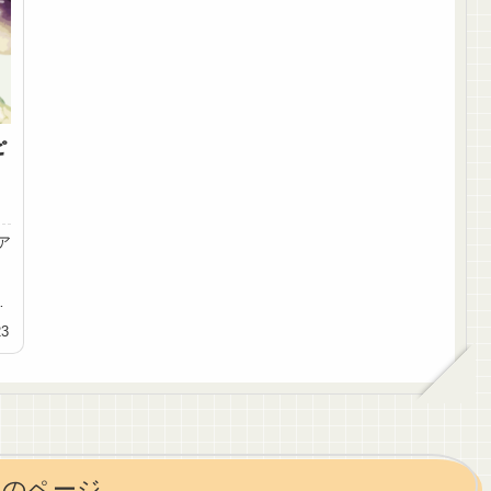
ピ
ア
）
製
23
次のページ