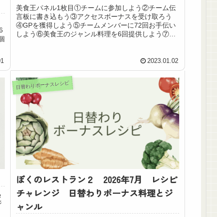
美食王パネル1枚目①チームに参加しよう②チーム伝
言板に書き込もう③アクセスボーナスを受け取ろう
④GPを獲得しよう⑤チームメンバーに72回お手伝い
6
しよう⑥美食王のジャンル料理を6回提供しよう⑦赤
個
星4つ料理で美食王に30回接客しよう⑧フィーバー...
01
2023.01.02
日替わりボーナスレシピ
ぼくのレストラン２ 2026年7月 レシピ
チャレンジ 日替わりボーナス料理とジ
熱
ジ
ャンル