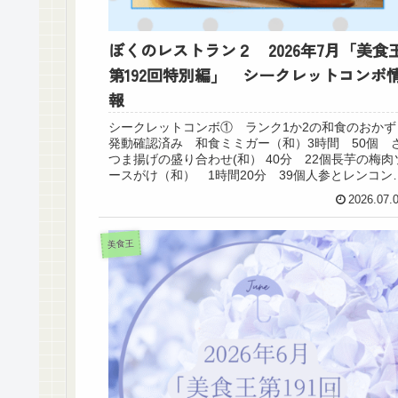
ぼくのレストラン２ 2026年7月「美食
第192回特別編」 シークレットコンボ
報
シークレットコンボ① ランク1か2の和食のおかず
発動確認済み 和食ミミガー（和）3時間 50個 
つま揚げの盛り合わせ(和） 40分 22個長芋の梅肉
ースがけ（和） 1時間20分 39個人参とレンコン
きんぴら（和） 1時間10分 33個...
2026.07.
美食王