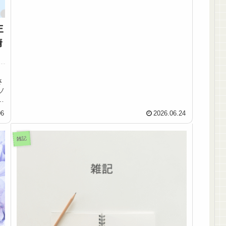
王
情
さ
ソ
の
06
2026.06.24
雑記