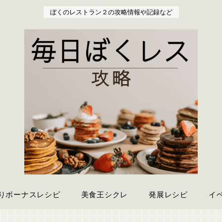
ぼくのレストラン２の攻略情報や記録など
りボーナスレシピ
美食王シクレ
発展レシピ
イ