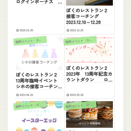
ログインボーナス 内
容
ぼくのレストラン２
接客コーチング
2023.12.10～12.28
2024.01.05
2023.12.20
臨
臨
時イベント ログボ
時イベント ログボ
ぼくのレストラン２
2023年 13周年記念カ
ぼくのレストラン２
ウントダウン ログ
13周年臨時イベント
インボーナス 内容
シホの接客コーチン
グ
2023.06.20
2023.05.28
臨
臨
時イベント ログボ
時イベント ログボ