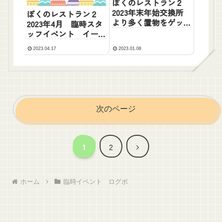
ぼくのレストラン２
2023年末年始交換所
ぼくのレストラン２
より多く置物をゲット
2023年4月 臨時スタ
するためには？
ッフイベント イース
ターエッグ EXガチ
2023.04.17
2023.01.08
ャ券とは？
次のページ
次
1
2
へ
ホーム
臨時イベント ログボ