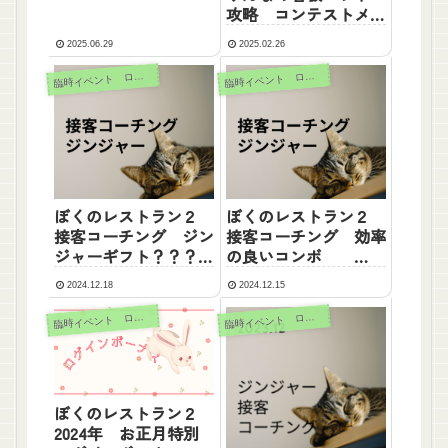
攻略 コンテストメダ
ルについて
2025.06.29
2025.02.26
臨
臨
時イベント ログボ
時イベント ログボ
ぼくのレストラン２
ぼくのレストラン２
接客コーチング ジン
接客コーチング 効率
ジャーギフト？？？の
の良いコンボ
詳細
2024.12.15～12.28
2024.12.18
2024.12.15
臨
臨
時イベント ログボ
時イベント ログボ
ぼくのレストラン２
2024年 お正月特別