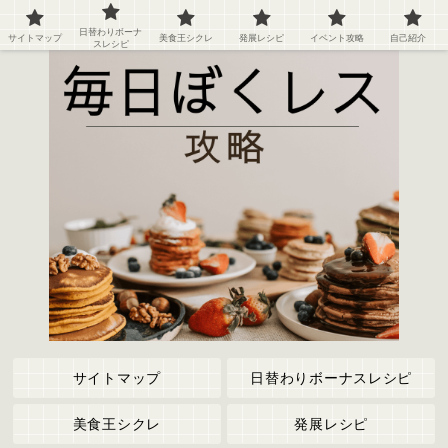
ぼくのレストラン２の攻略情報や記録など
日替わりボーナ
サイトマップ
美食王シクレ
発展レシピ
イベント攻略
自己紹介
スレシピ
サイトマップ
日替わりボーナスレシピ
美食王シクレ
発展レシピ