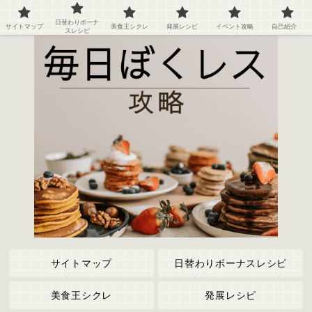
ぼくのレストラン２の攻略情報や記録など
日替わりボーナ
サイトマップ
美食王シクレ
発展レシピ
イベント攻略
自己紹介
スレシピ
サイトマップ
日替わりボーナスレシピ
美食王シクレ
発展レシピ