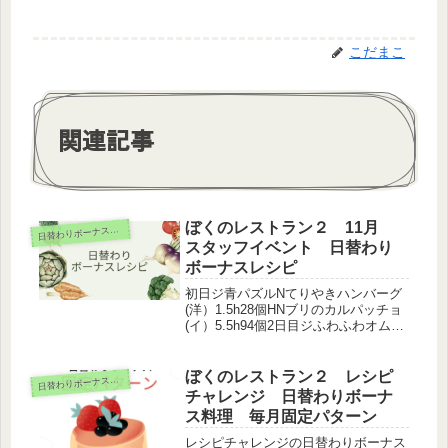
こだまこ
関連記事
ぼくのレストラン２ 11月
日
替わりボーナスレシピ
スタッフイベント 日替わり
ボーナスレシピ
初日ジ青パズルNてりやきハンバーグ
(洋）1.5h28個HNブリのカルパッチョ
(イ）5.5h94個2日目ジふわふわオムラ
イス（洋）N緑パズルHNスパゲッティ
ーアマトリチャーナ（イ）6.37h94個3
日目ジブラックプティング（その他）
ぼくのレストラン２ レシピ
日
替わりボーナスレシピ
N和牛ステ...
チャレンジ 日替わりボーナ
ス料理 毎月固定パターン
レシピチャレンジの日替わりボーナス