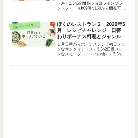
（寿）2.5h66個HNショコラモンブラ
ン（フ） ４h69個lv160から開発可能
2日目ジカニ汁（和）N緑パズルHNア
オリイカの薄塩炒め（和）4h77個3日
目ジ桃花酒（和）Nキャビアの冷製カ
ぼくのレストラン２ 2026年5
日
替わりボーナスレシピ
ッペリーニ（イ）H...
月 レシピチャレンジ 日替
わりボーナス料理とジャンル
５月日替わりボーナスレシピ初日メロ
ンなサングリア（ス）3.5h2日目メロ
ンなスモーブロー（その他））3.5h3
日目メロンな雪花冰（中華））6.5h4
日目メロンなマカロン（フ）6.5h5日
目メロンと生ハムの冷製パスタ（イ）
6.5h6日目メロン...