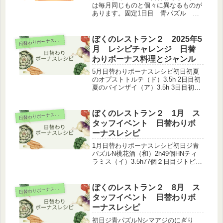
は毎月同じものと個々に異なるものが
あります。固定1日目 青パズル 目
標ジャンル2番目のご褒美2日目 黄パ
ズル 目標ジャンル1番目のご褒美3日
目 緑パズル 目標ジャンル4番目の
ぼくのレストラン２ 2025年5
日
替わりボーナスレシピ
ご褒美4日目 青パズル 目標ジャ...
月 レシピチャレンジ 日替
わりボーナス料理とジャンル
5月日替わりボーナスレシピ初日初夏
のオプストトルテ（ド）3.5h 2日目初
夏のバインザイ（ア）3.5h 3日目初夏
の九龍球（中華）6.5h4日目初夏のフ
ラン（メ）6.5h5日目鶏肉の冷製ガラ
ンティーヌ（フ）7h6日目初夏の串団
ぼくのレストラン２ 1月 ス
日
替わりボーナスレシピ
子風コロッケ（...
タッフイベント 日替わりボ
ーナスレシピ
1月日替わりボーナスレシピ初日ジ青
パズルN桃花酒（和）2h49個HNティ
ラミス（イ）3.5h77個２日目ジトビウ
オのお造り（和）N緑パズルHN芝海老
のチリソース煮（中）6h85個３日目ジ
パンペルデュ（フ）N上カルビ(韓）
ぼくのレストラン２ 8月 ス
日
替わりボーナスレシピ
HN緑パズルRソーセ...
タッフイベント 日替わりボ
ーナスレシピ
初日ジ青パズルNシマアジのにぎり