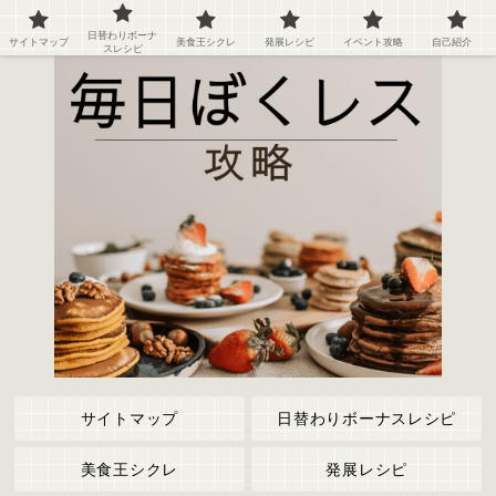
ぼくのレストラン２の攻略情報や記録など
日替わりボーナ
サイトマップ
美食王シクレ
発展レシピ
イベント攻略
自己紹介
スレシピ
サイトマップ
日替わりボーナスレシピ
美食王シクレ
発展レシピ