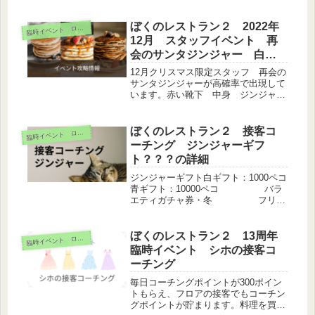
ク→コンボ発生で接客ボタンが赤くな
るのでクリックコーチは3種類流星ジ
ンジャー 中華魔法ジンジャー フレ
ぼくのレストラン２ 2022年
臨
時イベント ログボ
ンチ王様ジンジャー 和食※12月2...
12月 スタッフイベント 再
会のサンタジンジャー 白い
靴下・赤い靴下の中身は？
12月クリスマス限定スタッフ 再会の
サンタジンジャーが高確率で出現して
います。赤い靴下 中身 ジンジャー
エール50本、宝くじ10枚or1枚、ミニ
ドリンク10本、カラーチェンジチケッ
ト、胃薬、フリーザーパック10個、レ
ぼくのレストラン２ 接客コ
臨
時イベント ログボ
ベルアップ券10枚白い靴...
ーチング ジンジャーギフ
ト？？？の詳細
ジンジャーギフト白ギフト：1000ペコ
青ギフト：10000ペコ バラ
エティガチャ券・冬 フリー
ザーパック×5 スタミナドリ
ンクミニ赤ギフト：スタミナドリン
ク ジンジャーエール
ぼくのレストラン２ 13周年
臨
時イベント ログボ
×30？？？？：ジンジャーエール×...
臨時イベント シホの接客コ
ーチング
毎日コーチングポイントが300ポイン
トもらえ、フロアの接客でもコーチン
グポイントが貯まります。料理を買っ