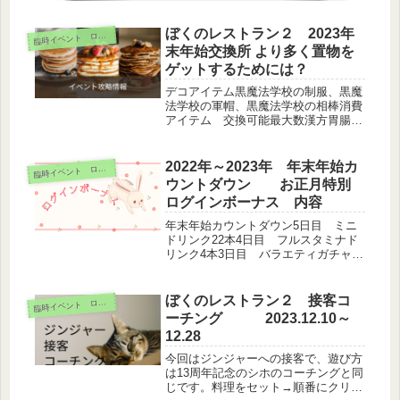
ぼくのレストラン２ 2023年
臨
時イベント ログボ
末年始交換所 より多く置物を
ゲットするためには？
デコアイテム黒魔法学校の制服、黒魔
法学校の軍帽、黒魔法学校の相棒消費
アイテム 交換可能最大数漢方胃腸薬
スキーリ10個 フリーザーパック10個
ガチャ券1枚スタミナドリンクミニ10
本スタミナドリンク10本ジンジャーエ
2022年～2023年 年末年始カ
臨
時イベント ログボ
ール 50本×10＝500本...
ウントダウン お正月特別
ログインボーナス 内容
年末年始カウントダウン5日目 ミニ
ドリンク22本4日目 フルスタミナド
リンク4本3日目 バラエティガチャ
券・冬 6枚2日目 カラーチェンジチ
ケット 4枚1日目 ミキサー券 9枚
元旦 お年玉BOX うさぎの鏡餅（デ
ぼくのレストラン２ 接客コ
臨
時イベント ログボ
コ）295100ペコ ジンジ...
ーチング 2023.12.10～
12.28
今回はジンジャーへの接客で、遊び方
は13周年記念のシホのコーチングと同
じです。料理をセット→順番にクリッ