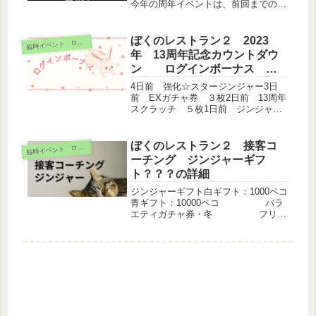
今年の周年イベントは、前回までの周
年記念イベントの接客コーチングのカ
ジノの部分だけを独立させたようで
す。ペコかジンジャーエールを賭け
ぼくのレストラン２ 2023
臨
時イベント ログボ
betするカジノポイントや...
年 13周年記念カウントダウ
ン ログインボーナス 内
容
4日前 強化☆スタージンジャー3日
前 EXガチャ券 ３枚2日前 13周年
スクラッチ ５枚1日前 ジンジャー
エール500本当日 SRスタッフ 期間
限定イベントスキルあり１３周年スク
ラッチ、期間限定パネルも公開されま
ぼくのレストラン２ 接客コ
臨
時イベント ログボ
した。みんなで楽しめる６月に...
ーチング ジンジャーギフ
ト？？？の詳細
ジンジャーギフト白ギフト：1000ペコ
青ギフト：10000ペコ バラ
エティガチャ券・冬 フリー
ザーパック×5 スタミナドリ
ンクミニ赤ギフト：スタミナドリン
ク ジンジャーエール
×30？？？？：ジンジャーエール×...