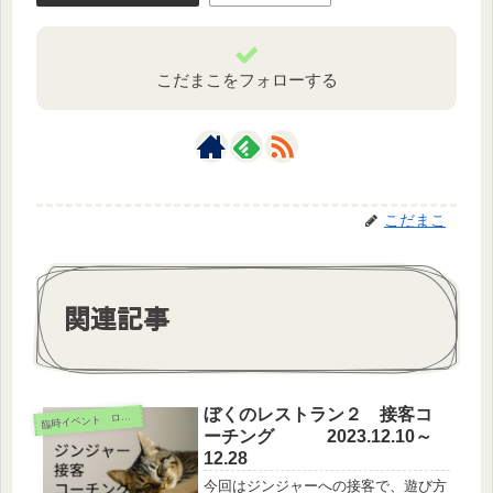
こだまこをフォローする
こだまこ
関連記事
ぼくのレストラン２ 接客コ
臨
時イベント ログボ
ーチング 2023.12.10～
12.28
今回はジンジャーへの接客で、遊び方