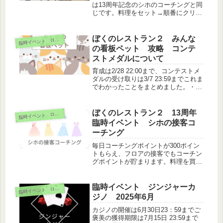
は13周年記念のシホのコーチングと同
じです。料理をセット→順番にクリッ
ク→コンボ発生で接客ボタンが赤くな
るのでクリックコーチは3種類流星ジ
ンジャー 中華魔法ジンジャー フレ
ぼくのレストラン２ みんな
臨
時イベント ログボ
ンチ王様ジンジャー 和食※12月2...
の看板ペット 攻略 コンテ
ストメダルについて
育成は2/28 22:00まで、コンテストメ
ダルの受け取りは3/7 23:59までこれま
でわかったことをまとめました。・コ
ンテストのスコアは3匹のペットのス
テータス・スキルから総合的に計算さ
れる・ペットのステータスは交流所全
ぼくのレストラン２ 13周年
臨
時イベント ログボ
員で共有・ステー...
臨時イベント シホの接客コ
ーチング
毎日コーチングポイントが300ポイン
トもらえ、フロアの接客でもコーチン
グポイントが貯まります。料理を買っ
て、シホのコーチングを受けながら接
客することで、ご褒美ポイントが獲得
できます。シホのコーチングは1時
臨時イベント ジンジャーカ
臨
時イベント ログボ
間・300コーチptが必要シホは全部...
ジノ 2025年6月
カジノの開催は6月30日23：59までご
褒美の獲得期限は7月15日 23:59まで