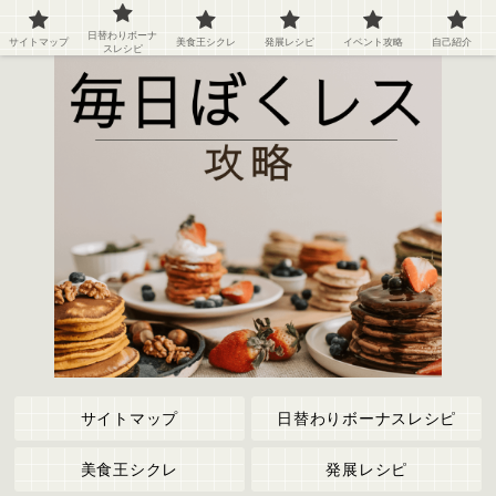
ぼくのレストラン２の攻略情報や記録など
日替わりボーナ
サイトマップ
美食王シクレ
発展レシピ
イベント攻略
自己紹介
スレシピ
サイトマップ
日替わりボーナスレシピ
美食王シクレ
発展レシピ