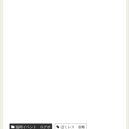
臨時イベント ログボ
ぼくレス 攻略