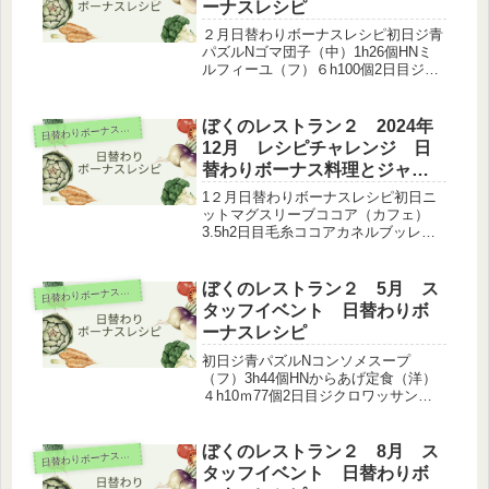
ーナスレシピ
２月日替わりボーナスレシピ初日ジ青
パズルNゴマ団子（中）1h26個HNミ
ルフィーユ（フ）６h100個2日目ジふ
わふわオムライス（洋）N緑パズルHN
サモサ（ア）5h83個3日目ジ鶏皮餃子
（中）Nとんこつラーメン（麺）HN黄
ぼくのレストラン２ 2024年
日
替わりボーナスレシピ
パズルRエスカルゴの...
12月 レシピチャレンジ 日
替わりボーナス料理とジャン
ル
1２月日替わりボーナスレシピ初日ニ
ットマグスリーブココア（カフェ）
3.5h2日目毛糸ココアカネルブッレ
（その他）3h3日目ニットパテショー
（ア）6.5h4日目モヘアみたいな龍鬚
糖（中）6.5h5日目毛糸ベーグル
ぼくのレストラン２ 5月 ス
日
替わりボーナスレシピ
（洋）6.5h6日目チョコラー...
タッフイベント 日替わりボ
ーナスレシピ
初日ジ青パズルNコンソメスープ
（フ）3h44個HNからあげ定食（洋）
４h10ｍ77個2日目ジクロワッサン
（カフェ）N緑パズルHNパンプキンサ
モサ（ア）4.5h73個3日目ジロワール
ワイン（フ）N佐藤錦の冷製スパゲッ
ぼくのレストラン２ 8月 ス
日
替わりボーナスレシピ
ティー（イ）HN黄パズルR...
タッフイベント 日替わりボ