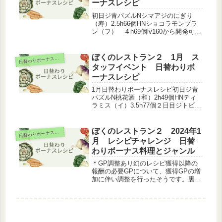
ーナスレシピ
初日ジ青パズルNシマアジのにぎり
（寿）2.5h66個HNショコラモンブラ
ン（フ） ４h69個lv160から開発可能
2日目ジカニ汁（和）N緑パズルHNア
オリイカの薄塩炒め（和）4h77個3日
目ジ桃花酒（和）Nキャビアの冷製カ
ぼくのレストラン２ 1月 ス
日
替わりボーナスレシピ
ッペリーニ（イ）H...
タッフイベント 日替わりボ
ーナスレシピ
1月日替わりボーナスレシピ初日ジ青
パズルN桃花酒（和）2h49個HNティ
ラミス（イ）3.5h77個２日目ジトビウ
オのお造り（和）N緑パズルHN芝海老
のチリソース煮（中）6h85個３日目ジ
パンペルデュ（フ）N上カルビ(韓）
ぼくのレストラン２ 2024年1
日
替わりボーナスレシピ
HN緑パズルRソーセ...
月 レシピチャレンジ 日替
わりボーナス料理とジャンル
＊GP調整あり幻のレシピ獲得以降の
報酬の必要GPについて、獲得GPの増
加に伴い調整を行ったそうです。裏の
ランク⑤レシピまでの目標GPに変更
はなし。１月日替わりボーナスレシピ
初日温泉街名物海の幸のフラン（フ）
3.5h 青パ2日目湯上り氷雪ビー...