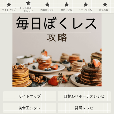
ぼくのレストラン２の攻略情報や記録など
日替わりボーナ
サイトマップ
美食王シクレ
発展レシピ
イベント攻略
自己紹介
スレシピ
サイトマップ
日替わりボーナスレシピ
美食王シクレ
発展レシピ