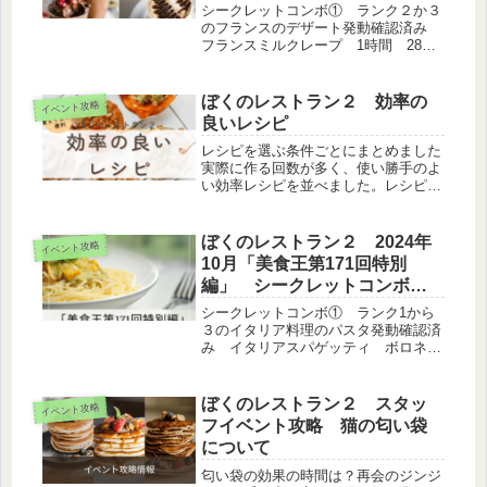
報
シークレットコンボ① ランク２か３
のフランスのデザート発動確認済み
フランスミルクレープ 1時間 28
個 クロッカン 1時間30分 24個パ
ンペルデュ 2時間 31個フランス産
ファインバターのチェリーパイ 2時
ぼくのレストラン２ 効率の
イベント攻略
間20分 83個フォンダンショ...
良いレシピ
レシピを選ぶ条件ごとにまとめました
実際に作る回数が多く、使い勝手のよ
い効率レシピを並べました。レシピを
選ぶ際に少しでも参考にしていただけ
ればうれしいです。 ジンジャーエー
ル17本8時間で時短して積むならステ
ぼくのレストラン２ 2024年
イベント攻略
ーキ定食（洋） 8時間50分 18...
10月「美食王第171回特別
編」 シークレットコンボ情
報
シークレットコンボ① ランク1から
３のイタリア料理のパスタ発動確認済
み イタリアスパゲッティ ボロネー
ゼ 44分 17個 クリームソース ス
パゲッティー 1時間6分 25個 スパ
ゲッティ ジェノベーゼ 1時間40
ぼくのレストラン２ スタッ
イベント攻略
分 33個 スパゲッティー ...
フイベント攻略 猫の匂い袋
について
匂い袋の効果の時間は？再会のジンジ