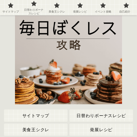
ぼくのレストラン２の攻略情報や記録など
日替わりボーナ
サイトマップ
美食王シクレ
発展レシピ
イベント攻略
自己紹介
スレシピ
サイトマップ
日替わりボーナスレシピ
美食王シクレ
発展レシピ