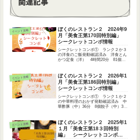
関連記事
ぼくのレストラン２ 2024年9
イベント攻略
月「美食王第170回特別編」
シークレットコンボ情報
シークレットコンボ① ランク２か３
の洋食のご飯発動確認済み 洋食とん
かつ定食（洋） 4時間20分 81個
ハンバーグ定食（洋）4時間30分 84
個豚の生姜焼き定食（洋） 4時間40
分 87個から揚げ定食（洋）4時間10
ぼくのレストラン２ 2026年1
イベント攻略
分 77個ピラフ（洋）...
月「美食王第186回特別編」
シークレットコンボ情報
シークレットコンボ① ランク１か２
の中華料理のおかず発動確認済み 中
華酢豚（中）36分 8個餃子（中）36
分 8個回鍋肉（中）36分 8個トマト
と卵の炒め（中華）30分 14個鶏皮餃
子（中華）2時間 42個エビマヨ（中
ぼくのレストラン２ 2025年1
イベント攻略
華）1時間30分 37...
１月「美食王第18３回特別
編」 シークレットコンボ情