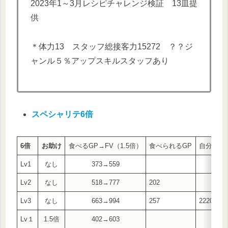
2023年1～3月レシピチャレンジ検証 13皿提
供
＊体力13 スタッフ総接客力15272 ？？ジ
ャンル５％アップスキルスタッフあり
スペシャリテ6倍
6倍
お助け
食べるGP→FV（1.5倍）
食べられるGP
自分で接
Lv1
なし
373→559
Lv2
なし
518→777
202
Lv3
なし
663→994
257
2220→33
Lv１
1.5倍
402→603