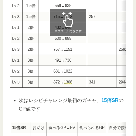
Lv２
1.5倍
559→838
Lv３
1.5倍
715→1072
257
Lv１
2倍
432→648
スクロールできます
Lv２
2倍
600→899
Lv３
2倍
767→1151
2592→38
Lv１
3倍
491→736
Lv２
3倍
681→1022
Lv３
3倍
872→
1308
341
2944→44
次はレシピチャレンジ最初のガチャ、
15倍SR
の
GP値です
15倍SR
お助け
食べるGP→FV
食べられるGP
自分で接客GP