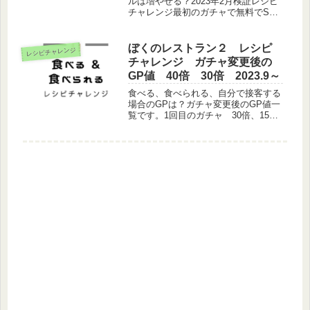
ルは増やせる？2023年2月検証レシピ
チャレンジ最初のガチャで無料でSR
ゲットできたので、ジンジャーエール
増やしに始めて挑戦してみました。レ
ベルが上がらないとできないというこ
ぼくのレストラン２ レシピ
レシピチャレンジ
とはお仲間さんから聞いてたのです...
チャレンジ ガチャ変更後の
GP値 40倍 30倍 2023.9～
食べる、食べられる、自分で接客する
場合のGPは？ガチャ変更後のGP値一
覧です。1回目のガチャ 30倍、15倍
（ランク３）2回目のガチャハッピー
ボックス 40倍についてわかった値か
ら、順次まとめる予定です。HBはフ
ルコンプできそうにないので、...