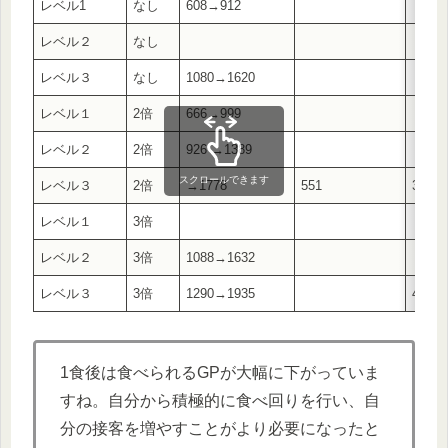
レベル1
なし
608→912
レベル２
なし
レベル３
なし
1080→1620
レベル１
2倍
666→999
レベル２
2倍
926 →1389
スクロールできます
レベル３
2倍
→1778
551
3985
レベル１
3倍
レベル２
3倍
1088→1632
レベル３
3倍
1290→1935
4358
1食後は食べられるGPが大幅に下がっていま
すね。自分から積極的に食べ回りを行い、自
分の接客を増やすことがより必要になったと