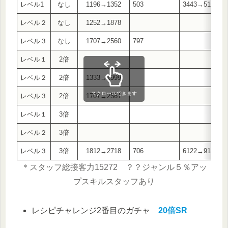
レベル1
なし
1196→1352
503
3443→5165
レベル２
なし
1252→1878
レベル３
なし
1707→2560
797
レベル１
2倍
レベル２
2倍
1333→1999
スクロールできます
レベル３
2倍
1707→2561
レベル１
3倍
レベル２
3倍
レベル３
3倍
1812→2718
706
6122→9183
＊スタッフ総接客力15272
？？ジャンル５％アッ
プスキルスタッフあり
レシピチャレンジ2番目のガチャ
20倍SR