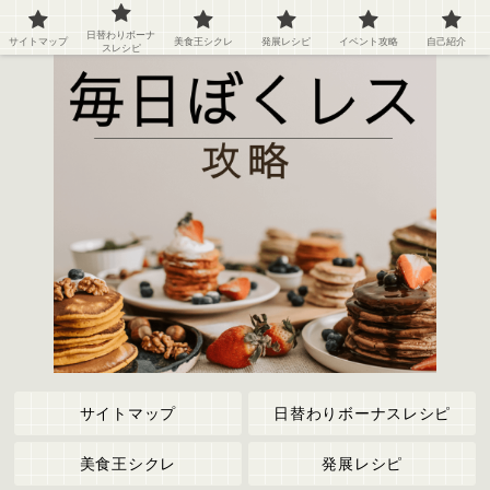
ぼくのレストラン２の攻略情報や記録など
日替わりボーナ
サイトマップ
美食王シクレ
発展レシピ
イベント攻略
自己紹介
スレシピ
サイトマップ
日替わりボーナスレシピ
美食王シクレ
発展レシピ