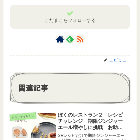
こだまこをフォローする
こだまこ
関連記事
ぼくのレストラン２ レシピ
レシピチャレンジ
チャレンジ 期限ジンジャー
エール増やしに挑戦 お助け
なし＋SR２つver
SRレシピだけで期限ジンジャーエー