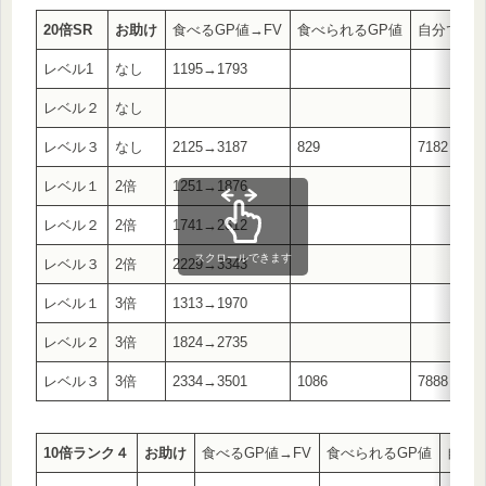
20倍SR
お助け
食べるGP値→FV
食べられるGP値
自分で接客
レベル1
なし
1195→1793
レベル２
なし
レベル３
なし
2125→3187
829
7182→107
レベル１
2倍
1251→1876
レベル２
2倍
1741→2612
スクロールできます
レベル３
2倍
2229→3343
レベル１
3倍
1313→1970
レベル２
3倍
1824→2735
レベル３
3倍
2334→3501
1086
7888→118
10倍ランク４
お助け
食べるGP値→FV
食べられるGP値
自分で