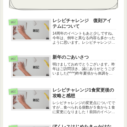
レシピチャレンジ 復刻アイ
雑記
テムについて
14周年のイベントもあと少しですね。
今年は、例年と異なる内容も多かった
ように思います。レシピチャレンジの
復刻アイテムについてですが、説明が
わかりにくくて、とりあえず進めてみ
ました。私の場合はひとつめが涼しげ
新年のごあいさつ
雑記
夕顔亭レシピふたつめ ペンギンキ
明けましておめでとうございます。昨
ッ...
年はご訪問頂き、誠にありがとうござ
いました(*^^*)昨年夏頃から体調を崩
してしまい、サイトの更新もぼくレス
も思うようにできず、閉鎖も考えたの
ですが、自分のできる範囲で続けるこ
レシピチャレンジ1食変更後の
とにしました。素早く反応ができ...
雑記
攻略と感想
レシピチャレンジの変更点についてで
すが…食べられる個数が５食から１食
に変更になりました！前回のイベント
の不具合を受けての変更だそうです
が、この変更は不具合の修正じゃない
のではないでしょうか…。小さくお知
ぼくレスはじめたきっかけな