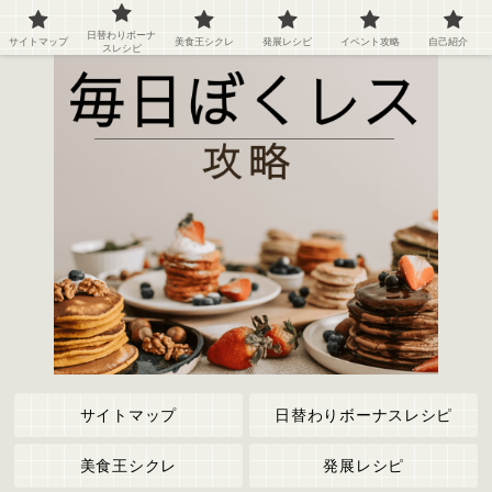
ぼくのレストラン２の攻略情報や記録など
日替わりボーナ
サイトマップ
美食王シクレ
発展レシピ
イベント攻略
自己紹介
スレシピ
サイトマップ
日替わりボーナスレシピ
美食王シクレ
発展レシピ