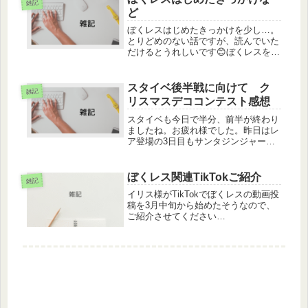
雑記
らせで来たので、危うく見逃すところ
ど
でし...
ぼくレスはじめたきっかけを少し…。
とりどめのない話ですが、読んでいた
だけるとうれしいです😊ぼくレスをは
じめたきっかけはポイントタウンのポ
イント取得がきっかけでした。無料で
始められるし、デコが好みだったの
スタイベ後半戦に向けて ク
雑記
で、とりあえず始めてみました。最初
リスマスデココンテスト感想
は体...
スタイベも今日で半分、前半が終わり
ましたね。お疲れ様でした。昨日はレ
ア登場の3日目もサンタジンジャーが
多く、いつもよりRの依頼が少なかっ
たように思います。満足させられない
サンタジンジャーがたくさん出てます
ぼくレス関連TikTokご紹介
雑記
ね💦Rスタッフの依頼が探しにくくて
イリス様がTikTokでぼくレスの動画投
困...
稿を3月中旬から始めたそうなので、
ご紹介させてください
tiktok.com/@user7281362654195↑ア
カウント(事前にアプリのダウンロー
ドとアカウント登録をして下さい)ぼ
くレスのイベント...