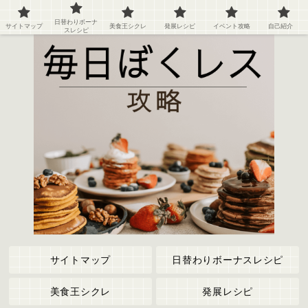
ぼくのレストラン２の攻略情報や記録など
日替わりボーナ
サイトマップ
美食王シクレ
発展レシピ
イベント攻略
自己紹介
スレシピ
サイトマップ
日替わりボーナスレシピ
美食王シクレ
発展レシピ