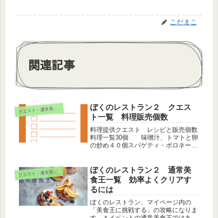
こだまこ
関連記事
ぼくのレストラン２ クエス
ク
エスト・通常美食王
ト一覧 料理販売個数
料理提供クエスト レシピと販売個数
料理一覧30個 味噌汁、トマトと卵
の炒め４０個スパゲティ・ボロネー
ゼ、牛丼６０個回鍋肉、えびのにぎ
り、タン塩、ハンバーガー、手巻き１
００個アイスクリーム、春巻、チキン
ぼくのレストラン２ 通常美
ク
エスト・通常美食王
ナゲット、タコス、卵スープ、カル
食王一覧 効率よくクリアす
ビ、ラ...
るには
ぼくのレストラン、マイページ内の
「美食王に挑戦する」の攻略になりま
す。＊イベントの通常美食王ではあり