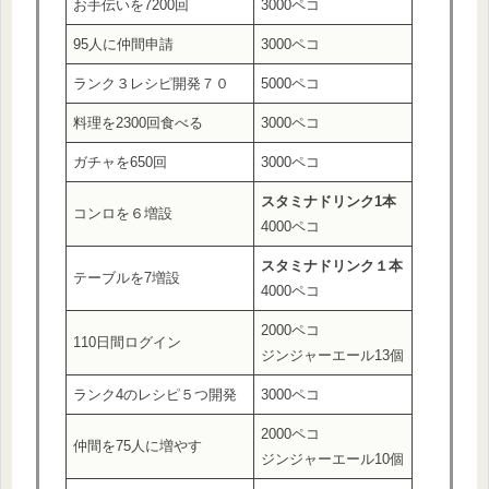
お手伝いを7200回
3000ペコ
95人に仲間申請
3000ペコ
ランク３レシピ開発７０
5000ペコ
料理を2300回食べる
3000ペコ
ガチャを650回
3000ペコ
スタミナ
ドリンク1本
コンロを６増設
4000ペコ
スタミナ
ドリンク１本
テーブルを7増設
4000ペコ
2000ペコ
110日間ログイン
ジンジャーエール13個
ランク4のレシピ５つ開発
3000ペコ
2000ペコ
仲間を75人に増やす
ジンジャーエール10個