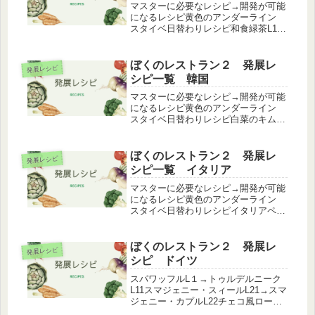
マスターに必要なレシピ→開発が可能
になるレシピ黄色のアンダーライン
スタイベ日替わりレシピ和食緑茶L1→
抹茶L12いちご大福L1→桜道明寺L12
豚のしょうが焼きL1→豚のしょうが焼
き定食L56味噌汁L1→豚汁(ファースト
ぼくのレストラン２ 発展レ
発展レシピ
フード)L４味噌汁L...
シピ一覧 韓国
マスターに必要なレシピ→開発が可能
になるレシピ黄色のアンダーライン
スタイベ日替わりレシピ白菜のキムチ
L9→冷麺L7（クエスト）カルビ L8→
上カルビL32→特上カルビL77→イチ
ボL88上カルビL32→特上カルビL77→
ぼくのレストラン２ 発展レ
発展レシピ
焼肉定食（和食）L...
シピ一覧 イタリア
マスターに必要なレシピ→開発が可能
になるレシピ黄色のアンダーライン
スタイベ日替わりレシピイタリアペペ
ロンチーノ L1→からすみのスパゲッ
ティ L23ペペロンチーノ L1→春キャ
ベツと桜海老のスパゲッティL25ペペ
ぼくのレストラン２ 発展レ
発展レシピ
ロンチーノ L1→タコのラ...
シピ ドイツ
スパワッフルL１→トゥルデルニーク
L11スマジェニー・スィールL21→スマ
ジェニー・カプルL22チェコ風ロース
トダックL119→グリルド・ミート・プ