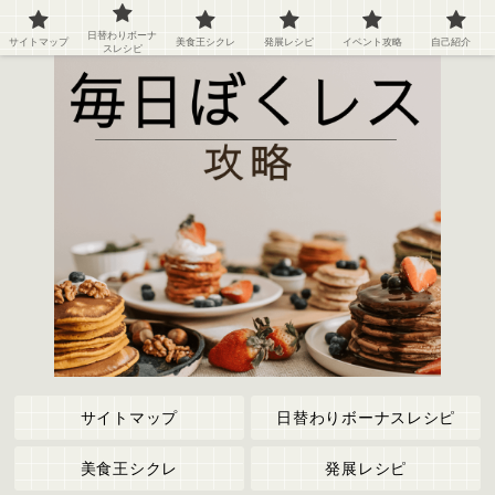
ぼくのレストラン２の攻略情報や記録など
日替わりボーナ
サイトマップ
美食王シクレ
発展レシピ
イベント攻略
自己紹介
スレシピ
サイトマップ
日替わりボーナスレシピ
美食王シクレ
発展レシピ