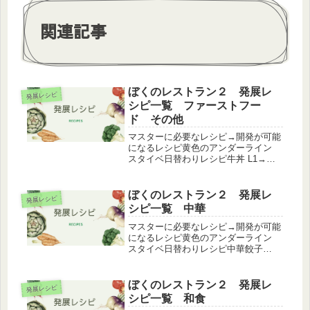
関連記事
ぼくのレストラン２ 発展レ
発展レシピ
シピ一覧 ファーストフー
ド その他
マスターに必要なレシピ→開発が可能
になるレシピ黄色のアンダーライン
スタイベ日替わりレシピ牛丼 L1→つ
ゆだく牛丼 L25チキンナゲットL6→フ
ライドチキンL6→サクサクチキン L19
味噌汁(和食) L1→豚汁L4ハンバーガー
ぼくのレストラン２ 発展レ
発展レシピ
L7→てりやき...
シピ一覧 中華
マスターに必要なレシピ→開発が可能
になるレシピ黄色のアンダーライン
スタイベ日替わりレシピ中華餃子
L1→ニンニク餃子 L23ジャスミン茶
L1→凍頂烏龍茶 L36炒飯 L1→五目炒
飯 L14鶏の唐揚げ L1→唐揚げ定食
ぼくのレストラン２ 発展レ
発展レシピ
L16杏仁豆腐 L...
シピ一覧 和食