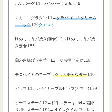
ハンバーグ L1→ハンバーグ定食 L46
マカロニグラタン L1→
タラバガニのクリーム
コロッケ
L20
クエスト
豚のしょうが焼き(和食) L1→豚のしょうが焼
き定食 L56
鶏の唐揚げ（中華）L2→から揚げ定食L16
モロヘイヤのスープ→
クラムチャウダー
L10
ピラフ L15→パイナップルピラフ(カフェ) L29
ビーフステーキL2→和牛ステーキL54→霜降
り和牛ステーキL94→ＮＹスタイル フィレス