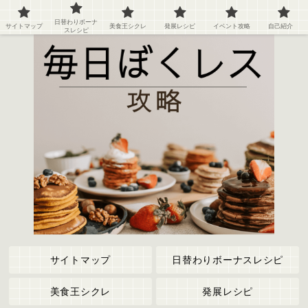
ぼくのレストラン２の攻略情報や記録など
日替わりボーナ
サイトマップ
美食王シクレ
発展レシピ
イベント攻略
自己紹介
スレシピ
サイトマップ
日替わりボーナスレシピ
美食王シクレ
発展レシピ