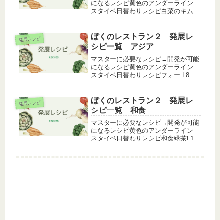
になるレシピ黄色のアンダーライン
スタイベ日替わりレシピ白菜のキムチ
L9→冷麺L7（クエスト）カルビ L8→
上カルビL32→特上カルビL77→イチ
ボL88上カルビL32→特上カルビL77→
ぼくのレストラン２ 発展レ
発展レシピ
焼肉定食（和食）L...
シピ一覧 アジア
マスターに必要なレシピ→開発が可能
になるレシピ黄色のアンダーライン
スタイベ日替わりレシピフォー L8→
焼きビーフンL17→イディヤパム L170
ココナッツアイス L15→アイスクリー
ム(カフェ)L8チキンマサラ L35→タン
ぼくのレストラン２ 発展レ
発展レシピ
ドリーチキンL...
シピ一覧 和食
マスターに必要なレシピ→開発が可能
になるレシピ黄色のアンダーライン
スタイベ日替わりレシピ和食緑茶L1→
抹茶L12いちご大福L1→桜道明寺L12
豚のしょうが焼きL1→豚のしょうが焼
き定食L56味噌汁L1→豚汁(ファースト
フード)L４味噌汁L...