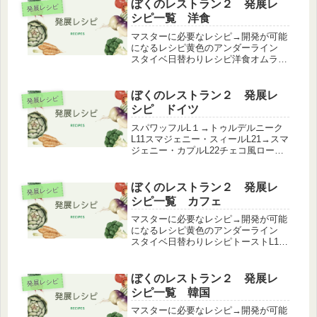
ぼくのレストラン２ 発展レ
発展レシピ
シピ一覧 洋食
マスターに必要なレシピ→開発が可能
になるレシピ黄色のアンダーライン
スタイベ日替わりレシピ洋食オムライ
スL1→ピラフL15→ふわふわオムライ
ス L18ハンバーグ L1→てりやきハン
バーグ L10ハンバーグ L1→ハンバー
ぼくのレストラン２ 発展レ
発展レシピ
グ定食 L46マカロ...
シピ ドイツ
スパワッフルL１→トゥルデルニーク
L11スマジェニー・スィールL21→スマ
ジェニー・カプルL22チェコ風ロース
トダックL119→グリルド・ミート・プ
ラッターL128 ドイツの発展は少な
く、ボーナスレシピにも登場しませ
ぼくのレストラン２ 発展レ
発展レシピ
ん。ドイツ料理は個数が多...
シピ一覧 カフェ
マスターに必要なレシピ→開発が可能
になるレシピ黄色のアンダーライン
スタイベ日替わりレシピトーストL1→
ハニートーストL9トーストL1→ホット
サンド L11パンケーキ L1→シフォン
ケーキ L15→完熟マンゴーのパフェプ
ぼくのレストラン２ 発展レ
発展レシピ
レート L43アイス...
シピ一覧 韓国
マスターに必要なレシピ→開発が可能