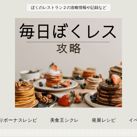
ぼくのレストラン２の攻略情報や記録など
りボーナスレシピ
美食王シクレ
発展レシピ
イ