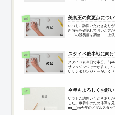
美食王の変更点につい
雑記
いつもご訪問いただきありがと
新情報を確認しておいた方が
ードの難易度を調整…、上級
スタイベ後半戦に向け
雑記
スタイベも今日で半分、前半
サンタジンジャーが多く、い
いサンタジンジャーがたくさん
今年もよろしくお願い
雑記
いつもご訪問いただきありが
した。療養中のため体調を見
m(__)m今年のメダルスタ