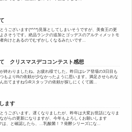
て
うございます(*^^*)見落としてしまいそうですが、美食王の更
よさそうです。絶品ランクの追加とゴッデスのアルティメットモ
者向けとあるのでむずかしくなるみたいです...
て クリスマスデココンテスト感想
が終わりましたね。お疲れ様でした。昨日はレア登場の3日目も
つもよりRの依頼が少なかったように思います。満足させられな
出てますね💦Rスタッフの依頼が探しにくくて困...
します
とうございます。遅くなりましたが、昨年は大変お世話になりま
ながらの更新になりますが、今年もよろしくお願いします
ッフは、と確認したら、…乳酸菌！？発酵シリーズにな...