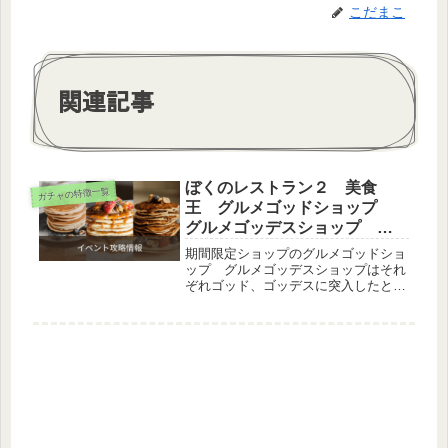
こだまこ
関連記事
ぼくのレストラン２ 美食
ガチャの特徴一覧
王 グルメゴッドショップ
グルメゴッデスショップ 詳
細
期間限定ショップのグルメゴッドショ
ップ グルメゴッデスショップはそれ
ぞれゴッド、ゴッデスに突入したとき
に24時間限定で開催されます。特にゴ
ッデスショップのレシピは15倍なの
で、このレシピを使って上位を狙う人
も多いと思います。デコよりもレシ
ピ...