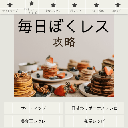
ぼくのレストラン２の攻略情報や記録など
日替わりボーナ
サイトマップ
美食王シクレ
発展レシピ
イベント攻略
自己紹介
スレシピ
サイトマップ
日替わりボーナスレシピ
美食王シクレ
発展レシピ