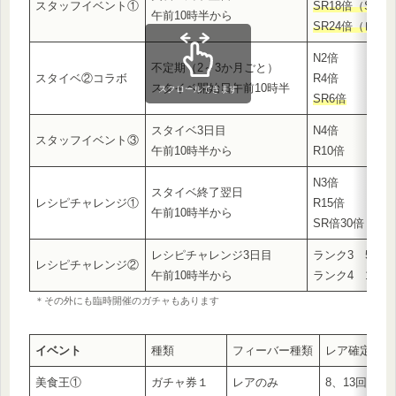
スタッフイベント①
SR18倍（SR
午前10時半から
SR24倍（レシ
N2倍
不定期（2～3か月ごと）
スタイベ②コラボ
R4倍
スタイベ開始日午前10時半
スクロールできます
SR6倍
スタイベ3日目
N4倍
スタッフイベント③
午前10時半から
R10倍
N3倍
スタイベ終了翌日
レシピチャレンジ①
R15倍
午前10時半から
SR倍30倍
レシピチャレンジ3日目
ランク3 5倍
レシピチャレンジ②
午前10時半から
ランク4 15、2
＊その外にも臨時開催のガチャもあります
イベント
種類
フィーバー種類
レア確定
美食王①
ガチャ券１
レアのみ
8、13回目