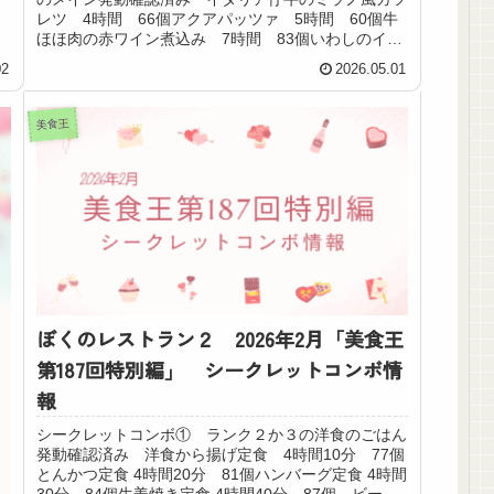
レツ 4時間 66個アクアパッツァ 5時間 60個牛
ほほ肉の赤ワイン煮込み 7時間 83個いわしのイタ
リアングリル 6時間 85個キング以降（ジ...
02
2026.05.01
美食王
ぼくのレストラン２ 2026年2月「美食王
第187回特別編」 シークレットコンボ情
報
シークレットコンボ① ランク２か３の洋食のごはん
発動確認済み 洋食から揚げ定食 4時間10分 77個
とんかつ定食 4時間20分 81個ハンバーグ定食 4時間
30分 84個生姜焼き定食 4時間40分 87個 ビーフ