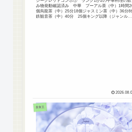
シークレットコンボ① ランク1か2の中華料理の飲
み物発動確認済み 中華 プーアル茶（中）1時間2
個烏龍茶（中）25分18個ジャスミン茶（中）36分8
鉄観音茶（中）40分 25個キング以降（ジャンル自
由）シークレットコンボ②ランク３か４の...
2026.08.
美食王