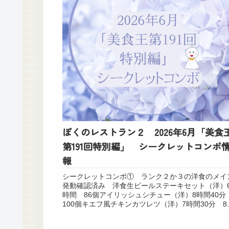
ぼくのレストラン２ 2026年6月「美食
第191回特別編」 シークレットコンボ
報
シークレットコンボ① ランク２か３の洋食のメイ
発動確認済み 洋食生ビールステーキセット（洋）
時間 86個アイリッシュシチュー（洋）8時間40
100個キエフ風チキンカツレツ（洋）7時間30分 8
個 生ビールステーキセット（洋）6時間...