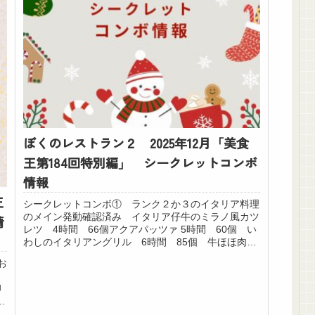
ぼくのレストラン２ 2025年12月「美食
王第184回特別編」 シークレットコンボ
情報
王
シークレットコンボ① ランク２か３のイタリア料理
のメイン発動確認済み イタリア仔牛のミラノ風カツ
情
レツ 4時間 66個アクアパッツァ 5時間 60個 い
わしのイタリアングリル 6時間 85個 牛ほほ肉の
赤ワイン煮込み 7時間 83個 キング以...
お
卵
間