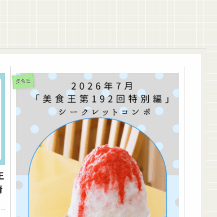
美食王
王
情