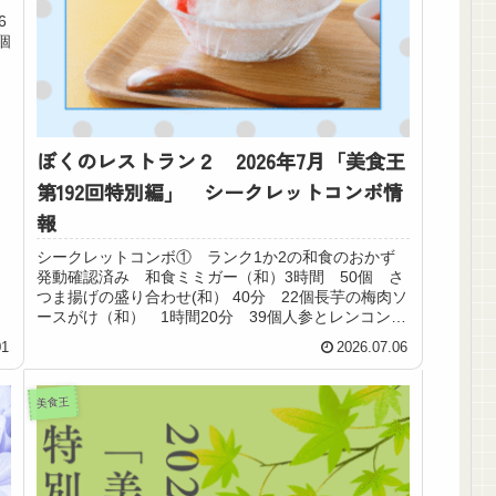
6
個
ぼくのレストラン２ 2026年7月「美食王
第192回特別編」 シークレットコンボ情
報
シークレットコンボ① ランク1か2の和食のおかず
発動確認済み 和食ミミガー（和）3時間 50個 さ
つま揚げの盛り合わせ(和） 40分 22個長芋の梅肉ソ
ースがけ（和） 1時間20分 39個人参とレンコンの
きんぴら（和） 1時間10分 33個...
01
2026.07.06
美食王