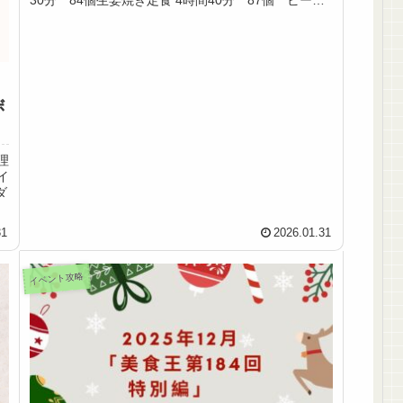
ストロガノフ 8時間 91個...
ボ
理
イ
ダ
31
2026.01.31
イベント攻略