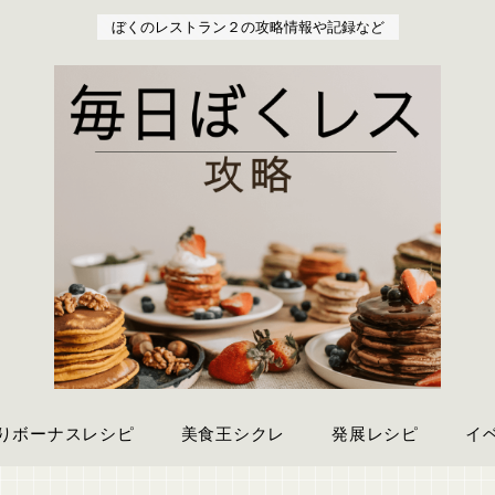
ぼくのレストラン２の攻略情報や記録など
りボーナスレシピ
美食王シクレ
発展レシピ
イ