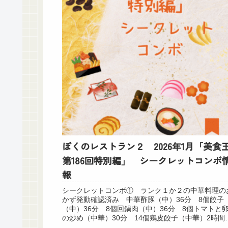
ぼくのレストラン２ 2026年1月「美食
第186回特別編」 シークレットコンボ
報
シークレットコンボ① ランク１か２の中華料理の
かず発動確認済み 中華酢豚（中）36分 8個餃子
（中）36分 8個回鍋肉（中）36分 8個トマトと
の炒め（中華）30分 14個鶏皮餃子（中華）2時
42個エビマヨ（中華）1時間30分 37...