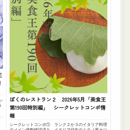
王
情
ぼくのレストラン２ 2026年5月「美食王
ン
6
第190回特別編」 シークレットコンボ情
分
報
3
シークレットコンボ① ランク２か３のイタリア料理
のメイン発動確認済み イタリア仔牛のミラノ風カツ